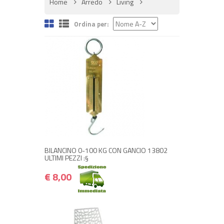
Home
Arredo
Living
Ordina per:
+ ACQUISTA
€ 8,00
€ 9,60
BILANCINO 0-100 KG CON GANCIO 13802
ULTIMI PEZZI :§
€ 8,00