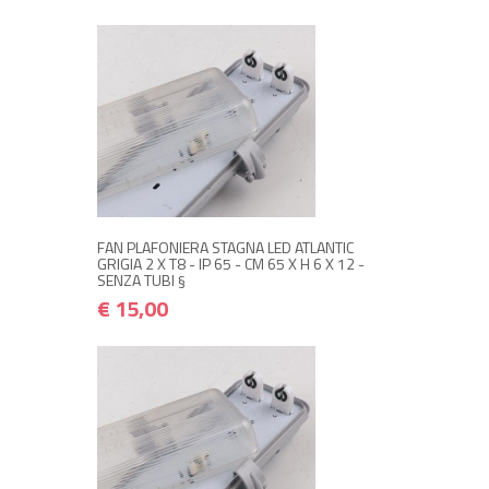
+ ACQUISTA
€ 15,00
€ 18,00
FAN PLAFONIERA STAGNA LED ATLANTIC
GRIGIA 2 X T8 - IP 65 - CM 65 X H 6 X 12 -
SENZA TUBI §
€ 15,00
NON DISPONIBILE A MAGAZZINO