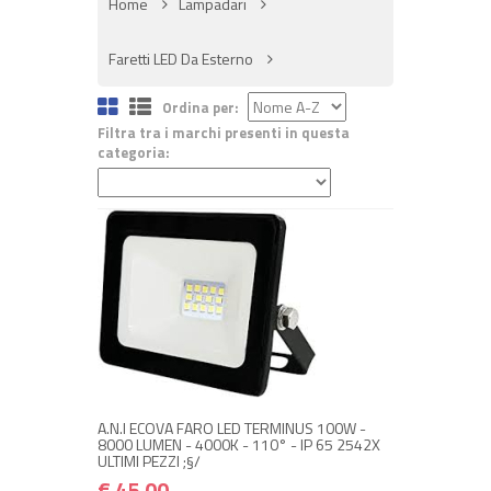
Home
Lampadari
Faretti LED Da Esterno
Ordina per:
Filtra tra i marchi presenti in questa
categoria:
NON DISPONIBILE A MAGAZZINO
€ 45,00
€ 54,00
Avvisami quando disponibile
A.N.I ECOVA FARO LED TERMINUS 100W -
8000 LUMEN - 4000K - 110° - IP 65 2542X
ULTIMI PEZZI ;§/
€ 45,00