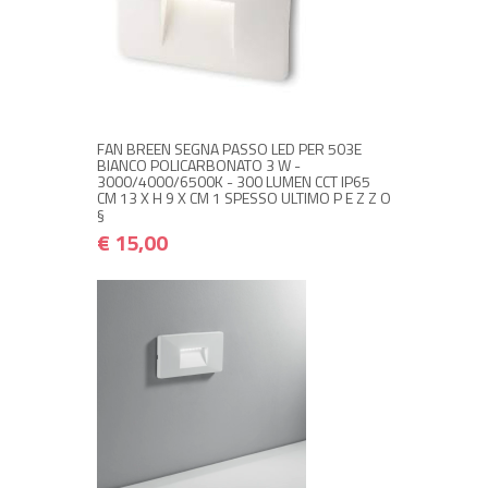
+ ACQUISTA
€ 15,00
€ 18,00
FAN BREEN SEGNA PASSO LED PER 503E
BIANCO POLICARBONATO 3 W -
3000/4000/6500K - 300 LUMEN CCT IP65
CM 13 X H 9 X CM 1 SPESSO ULTIMO P E Z Z O
§
€ 15,00
+ ACQUISTA
€ 25,00
€ 30,00