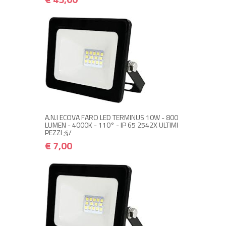
NON DISPONIBILE A MAGAZZINO
€ 7,00
€ 8,40
Avvisami quando disponibile
A.N.I ECOVA FARO LED TERMINUS 10W - 800
LUMEN - 4000K - 110° - IP 65 2542X ULTIMI
PEZZI ;§/
€ 7,00
NON DISPONIBILE A MAGAZZINO