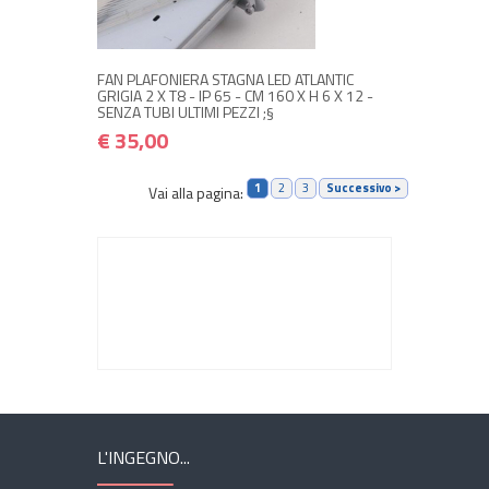
€ 35,00
€ 42,00
Avvisami quando disponibile
FAN PLAFONIERA STAGNA LED ATLANTIC
GRIGIA 2 X T8 - IP 65 - CM 160 X H 6 X 12 -
SENZA TUBI ULTIMI PEZZI ;§
€ 35,00
1
2
3
Successivo >
Vai alla pagina:
L'INGEGNO...