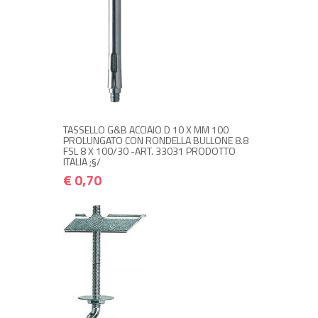
NON DISPONIBILE A MAGAZZINO
€ 0,70
€ 0,84
Avvisami quando disponibile
TASSELLO G&B ACCIAIO D 10 X MM 100
PROLUNGATO CON RONDELLA BULLONE 8.8
FSL 8 X 100/30 -ART. 33031 PRODOTTO
ITALIA ;§/
€ 0,70
NON DISPONIBILE A MAGAZZINO