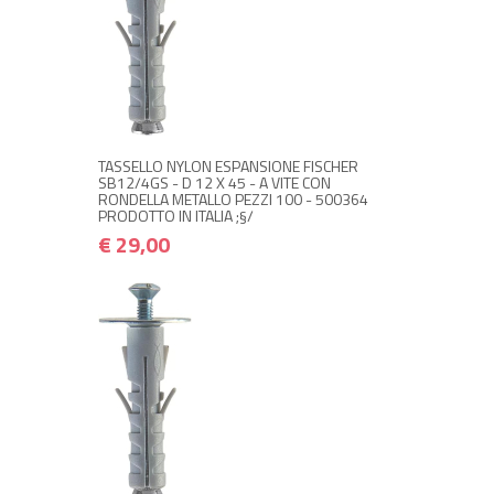
NON DISPONIBILE A MAGAZZINO
€ 29,00
€ 34,80
Avvisami quando disponibile
TASSELLO NYLON ESPANSIONE FISCHER
SB12/4GS - D 12 X 45 - A VITE CON
RONDELLA METALLO PEZZI 100 - 500364
PRODOTTO IN ITALIA ;§/
€ 29,00
NON DISPONIBILE A MAGAZZINO
€ 20,00
€ 24,00
Avvisami quando disponibile