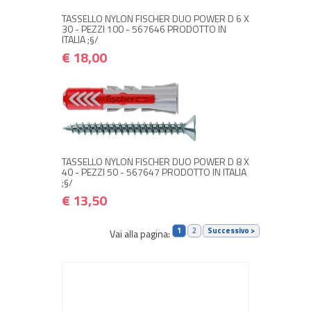
TASSELLO NYLON FISCHER DUO POWER D 6 X
30 - PEZZI 100 - 567646 PRODOTTO IN
ITALIA ;§/
€ 18,00
NON DISPONIBILE A MAGAZZINO
€ 13,50
€ 16,20
Avvisami quando disponibile
TASSELLO NYLON FISCHER DUO POWER D 8 X
40 - PEZZI 50 - 567647 PRODOTTO IN ITALIA
;§/
€ 13,50
1
2
Successivo >
Vai alla pagina: