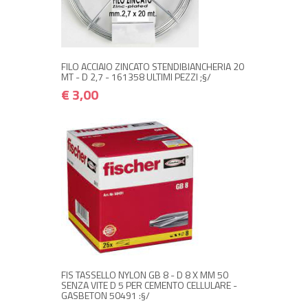
NON DISPONIBILE A MAGAZZINO
€ 3,00
€ 3,60
Avvisami quando disponibile
FILO ACCIAIO ZINCATO STENDIBIANCHERIA 20
MT - D 2,7 - 161358 ULTIMI PEZZI ;§/
€ 3,00
+ ACQUISTA
€ 1,00
€ 1,20
FIS TASSELLO NYLON GB 8 - D 8 X MM 50
SENZA VITE D 5 PER CEMENTO CELLULARE -
GASBETON 50491 :§/