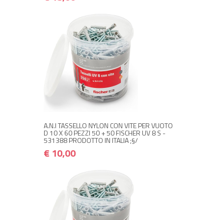
NON DISPONIBILE A MAGAZZINO
€ 10,00
€ 12,00
Avvisami quando disponibile
A.N.I TASSELLO NYLON CON VITE PER VUOTO
D 10 X 60 PEZZI 50 + 50 FISCHER UV 8 S -
531388 PRODOTTO IN ITALIA ;§/
€ 10,00