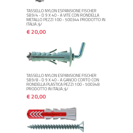
TASSELLO NYLON ESPANSIONE FISCHER
SB9/4 - D 9 X 40 - A VITE CON RONDELLA
METALLO PEZZI 100 - 500344 PRODOTTO IN
ITALIA ;§/
€ 20,00
NON DISPONIBILE A MAGAZZINO
€ 20,00
€ 24,00
Avvisami quando disponibile
TASSELLO NYLON ESPANSIONE FISCHER
SB9/8 - D 9 X 40 - A GANCIO CORTO CON
RONDELLA PLASTICA PEZZI 100 - 500348
PRODOTTO IN ITALIA ;§/
€ 20,00
+ ACQUISTA
€ 18,00
€ 21,60